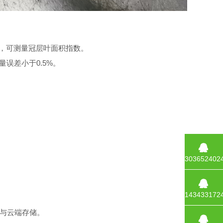
，可测量冠层叶面积指数。
误差小于0.5%。
303652402
143433172
与云端存储。