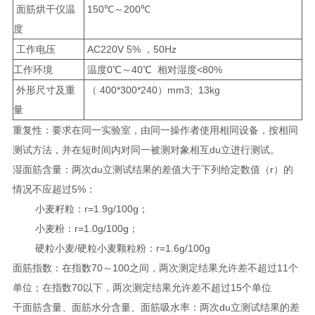
面筋烘干仪温
150℃～200℃
度
工作电压
AC220V 5% ，50Hz
工作环境
温度0℃～40℃ 相对湿度<80%
外形尺寸及重
（ 400*300
*
240）mm3; 13kg
量
重复性：要求在同一实验室，由同一操作者使用相同设备，按相同
测试方法，并在短时间内对同一被测对象相互du立进行测试。
湿面筋含量：两次du立测试结果的差值大于下列给定数值（r）的
情况不应超过5%：
小麦籽粒：r=1.9g/100g；
小麦粉：r=1.0g/100g；
硬粒小麦/硬粒小麦颗粒粉：r=1.6g/100g
面筋指数：在指数70～100之间，两次测定结果允许差不超过11个
单位；在指数70以下，两次测定结果允许差不超过15个单位
干面筋含量、面筋水分含量、面筋吸水率：两次du立测试结果的差