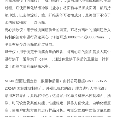
面筋洗涤仪（面筋仪）：核心部件，负责自动化地完成和面和洗涤
过程。它使用氯化钠缓冲液（盐水）将面粉样品揉成面团，然后持
续冲洗，以去除淀粉、糖、纤维素等可溶性成分，最终留下不溶于
水的胶状物质——湿面筋。
离心指数仪：用于检测面筋质量的装置。它将分离出的湿面筋放入
特制的筛盒中进行高速离心（转速可选3000r/min或6000r/min），
测量有多少湿面筋能穿过筛网。
烘干仪：用于测定干面筋含量的设备。将离心后的湿面筋放入其中
进行烘干（通常烘干6分钟），通过称量烘干前后的重量差，计算
出干面筋含量和面筋吸水率。
MJ-ⅡC型
面筋测定仪（数量和质量）由我公司根据GB/T 5506.2-
2024新国标准研制生产。外观以现代的设计理念进行人性化设计，
彩用友好界面，具现代特色；这是采用的单片机技术控制和面、洗
涤、时间设定及其他功能，性能稳定、操作方便快捷、自动化程度
高，使用户能加方便的进行样品分析。可测定面粉中面筋含量及面