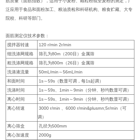
筋质量（面筋指数），适用于小麦粉、颗粒粉或全麦粉的测定，广
泛应用于食品和面粉加工、粮油质检和科研机构、粮食贮藏、大专
院校、科研等部门。
面筋测定仪技术参数：
搅拌器转速
120 r/min 2r/min
细洗涤网规格
筛孔为80m（200目）金属筛
粗洗涤网规格
筛孔为800m（26目）金属筛
洗涤液流量
50mL/min～56mL/min
和面时间
1s～59s（数显可调，每1s起调）
洗涤时间
1s～59s、1min～9min（分钟、秒均数显可调）
离心时间
1s～59s、1min～9min（分钟、秒均数显可调）
离心转速
3000 r/min 、6000 r/min&plusmn;5r/min（可
调）
离心筛盒
孔径为500mm
离心加速度
2000g