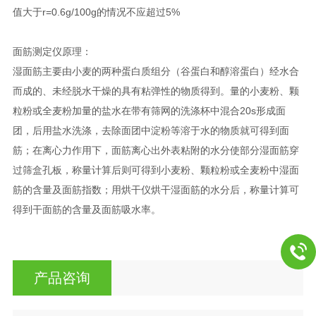
值大于r=0.6g/100g的情况不应超过5%
面筋测定仪
原理：
湿面筋主要由小麦的两种蛋白质组分（谷蛋白和醇溶蛋白）经水合
而成的、未经脱水干燥的具有粘弹性的物质得到。量的小麦粉、颗
粒粉或全麦粉加量的盐水在带有筛网的洗涤杯中混合20s形成面
团，后用盐水洗涤，去除面团中淀粉等溶于水的物质就可得到面
筋；在离心力作用下，面筋离心出外表粘附的水分使部分湿面筋穿
过筛盒孔板，称量计算后则可得到小麦粉、颗粒粉或全麦粉中湿面
筋的含量及面筋指数；用烘干仪烘干湿面筋的水分后，称量计算可
得到干面筋的含量及面筋吸水率。
产品咨询