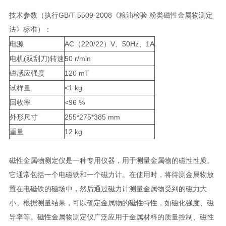
技术参数（执行GB/T 5509-2008《粮油检验 粉类磁性金属物测定
法》标准）：
电源
AC（220/22）V、50Hz、1A
电机(双刮刀)转速
50 r/min
磁感应强度
120 mT
试样量
<1 kg
回收率
<96 %
外形尺寸
255*275*385 mm
重量
12 kg
磁性金属物测定仪是一种专用仪器，用于测量金属物的磁性性质。
它通常包括一个电磁铁和一个磁力计。在使用时，将待测金属物放
置在电磁铁的磁场中，然后通过磁力计测量金属物受到的磁力大
小。根据测量结果，可以确定金属物的磁性特性，如磁化强度、磁
导率等。磁性金属物测定仪广泛应用于金属材料的质量控制、磁性