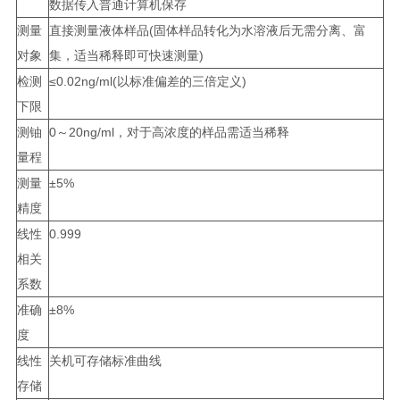
数据传入普通计算机保存
测量
直接测量液体样品(固体样品转化为水溶液后无需分离、富
对象
集，适当稀释即可快速测量)
检测
≤0.02ng/ml(以标准偏差的三倍定义)
下限
测铀
0～20ng/ml，对于高浓度的样品需适当稀释
量程
测量
±5%
精度
线性
0.999
相关
系数
准确
±8%
度
线性
关机可存储标准曲线
存储