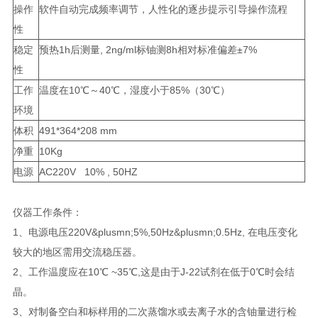
操作
软件自动完成频率调节，人性化的逐步提示引导操作流程
性
稳定
预热1h后测量, 2ng/ml标铀测8h相对标准偏差±7%
性
工作
温度在10℃～40℃，湿度小于85%（30℃）
环境
体积
491*364*208 mm
净重
10Kg
电源
AC220V 10% , 50HZ
仪器工作条件：
1、电源电压220V&plusmn;5%,50Hz&plusmn;0.5Hz, 在电压变化
较大的地区需用交流稳压器。
2、工作温度应在10℃ ~35℃,这是由于J-22试剂在低于0℃时会结
晶。
3、对制备空白和标样用的二次蒸馏水或去离子水的含铀量进行检