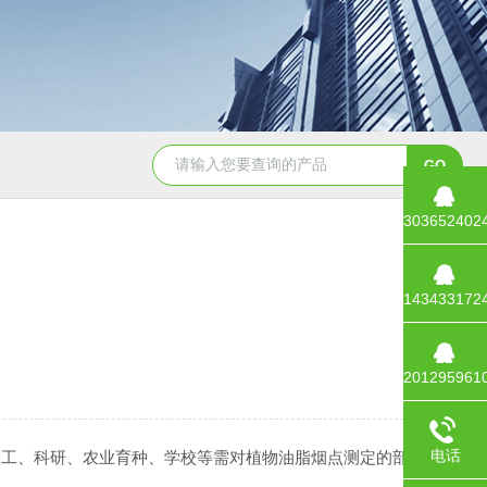
面筋测定仪
双头面筋测定仪
降落数值测定仪/降落值
303652402
143433172
201295961
电话
加工、科研、农业育种、学校等需对植物油脂烟点测定的部