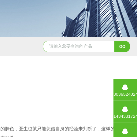
面筋测定仪
双头面筋测定仪
降落数值测定仪/降落值
303652402
143433172
的肤色，医生也就只能凭借自身的经验来判断了，这样的