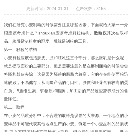
更新时间：2024-01-31 点击次数：3155
我们在研究小麦制粉的时候需要注意哪些因素，下面就给大家一一介
绍应该考虑什么？shouxian应该考虑籽粒结构、
数粒仪
其次在取样
品、然后是制粉室的湿度、后就是制粉的工具。
第一、籽粒的结构
小麦籽拉应该包括肤皮、胚和胚乳这三个部分，那么胚乳是什么呢，
就是提取面粉的主要部分。但是需要注意的是在磨制面粉的时候尝尝
将胚和鼓皮去除，这是因为胚芽的脂肪含较高，它的存在能使面粉迅
速酸败，不易储存，从而降产品的可口性。肤皮和胚芽含有较高的蛋
白质、B族维生索、矿物质和脂肪，加工后的产品这些营养成分的含
量降低。
第二、取样
在小麦的品质分析中，不合理的取样是误差的大来源。一个地点的小
麦样品不可能代表其他地点生产的小麦。侧定一个小交品种的品质状
况.要在不同区城或不同地点上取样，混合后进行品质鉴定。一批小