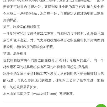
麦也不可能混合得很均匀，要得到整批小麦的真正代表.须在整个粮
仓里取出一系列的样品，泥合在一起，再在侧定之前准确地取出制粉
用的样品。
第三、制粉室的相对湿度
一般制粉室的沮度保持在21℃左右，当相对湿度下降时，面粉质讯如
灰分和色泽变差。对于气力磨粉机如布勒自动实验磨粉机等封闭型的
磨粉机，相对IV度的影响会加明显。
第四、磨粉机具
现代制粉技术将不同部位的面粉分开.有利于专用粉的生产。同一个
材料用不同的机具磨粉会有不同的出粉率和面粉分ji及品质。
制粉业的发展主要是制粉工艺的发展，从石器时代的研磨破碎到古代
的石磨，再从石磨到现代的稚磨，使制粉工艺有了根本改进，加精
细，制粉规摸显著扩大。
本文由
油脂烟点仪
（
www.zn17.com
）整理推荐。