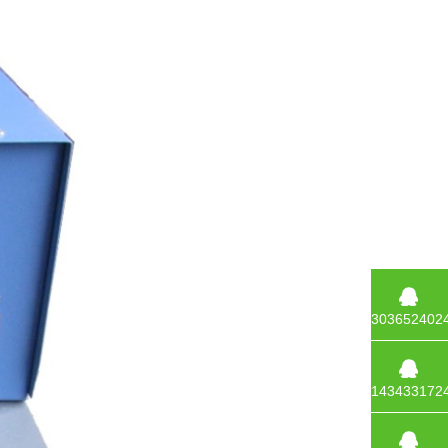
303652402
143433172