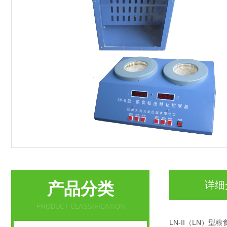
产品分类
详细
PRODUCT CLASSIFICATION
LN-II（LN）