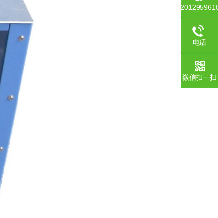
201295961
电话
微信扫一扫