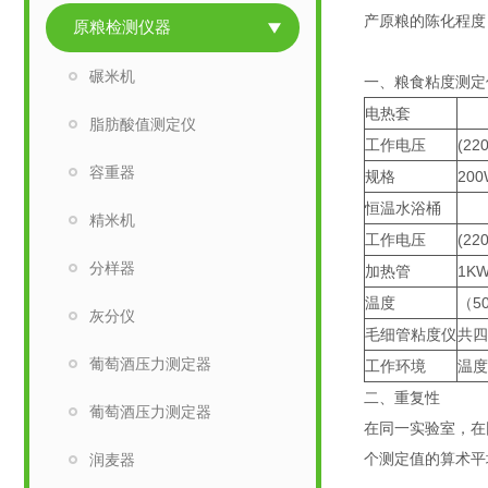
产原粮的陈化程度
原粮检测仪器
碾米机
一、粮食粘度测定
电热套
脂肪酸值测定仪
工作电压
(22
容重器
规格
200
恒温水浴桶
精米机
工作电压
(22
分样器
加热管
1K
温度
（5
灰分仪
毛细管粘度仪
共四
葡萄酒压力测定器
工作环境
温度
二、重复性
葡萄酒压力测定器
在同一实验室，在
个测定值的算术平
润麦器