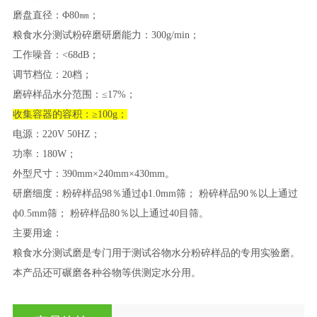
磨盘直径：
Φ
80
㎜；
粮食水分测试粉碎磨研磨能力：
300g/min
；
工作噪音：
<68dB
；
调节档位：
20
档；
磨碎样品水分范围：
≤
17%
；
收集容器的容积：
≥
100g
；
电源：
220V 50HZ
；
功率：
180
W
；
外型尺寸：
390mm
×
240mm
×
430mm
。
研磨细度：粉碎样品
98
％通过ф
1.0mm
筛； 粉碎样品
90
％以上通过
ф
0.5mm
筛； 粉碎样品
80
％以上通过
40
目筛。
主要用途：
粮食水分测试磨是专门用于测试谷物水分粉碎样品的专用实验磨。
本产品还可碾磨各种谷物等供测定水分用。