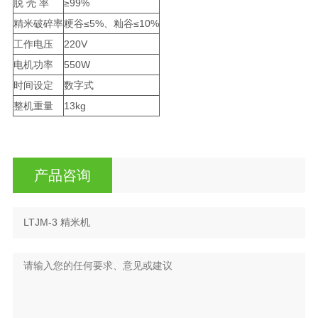
脱 壳 率
≥99%
精米破碎率
粳谷≤5%、籼谷≤10%
工作电压
220V
电机功率
550W
时间设定
数字式
整机重量
13kg
产品咨询