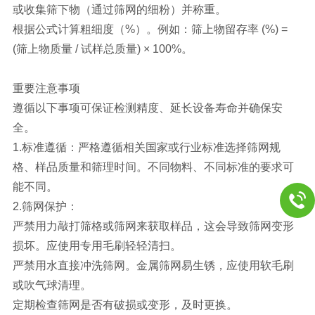
或收集筛下物（通过筛网的细粉）并称重。
根据公式计算粗细度（%）。例如：筛上物留存率 (%) =
(筛上物质量 / 试样总质量) × 100%。
重要注意事项
遵循以下事项可保证检测精度、延长设备寿命并确保安
全。
1.标准遵循：严格遵循相关国家或行业标准选择筛网规
格、样品质量和筛理时间。不同物料、不同标准的要求可
能不同。
2.筛网保护：
严禁用力敲打筛格或筛网来获取样品，这会导致筛网变形
损坏。应使用专用毛刷轻轻清扫。
严禁用水直接冲洗筛网。金属筛网易生锈，应使用软毛刷
或吹气球清理。
定期检查筛网是否有破损或变形，及时更换。