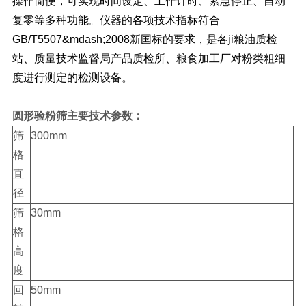
操作简便，可实现时间设定、工作计时、紧急停止、自动
复零等多种功能。仪器的各项技术指标符合
GB/T5507&mdash;2008新国标的要求，是各ji粮油质检
站、质量技术监督局产品质检所、粮食加工厂对粉类粗细
度进行测定的检测设备。
圆形验粉筛
主要技术参数：
筛
300mm
格
直
径
筛
30mm
格
高
度
回
50mm