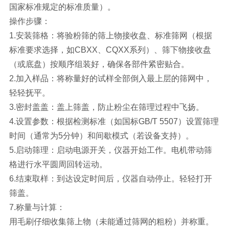
国家标准规定的标准质量）。
操作步骤：
1.安装筛格：将验粉筛的筛上物接收盘、标准筛网（根据
标准要求选择，如CBXX、CQXX系列）、筛下物接收盘
（或底盘）按顺序组装好，确保各部件紧密贴合。
2.加入样品：将称量好的试样全部倒入最上层的筛网中，
轻轻抚平。
3.密封盖盖：盖上筛盖，防止粉尘在筛理过程中飞扬。
4.设置参数：根据检测标准（如国标GB/T 5507）设置筛理
时间（通常为5分钟）和间歇模式（若设备支持）。
5.启动筛理：启动电源开关，仪器开始工作。电机带动筛
格进行水平圆周回转运动。
6.结束取样：到达设定时间后，仪器自动停止。轻轻打开
筛盖。
7.称量与计算：
用毛刷仔细收集筛上物（未能通过筛网的粗粉）并称重。