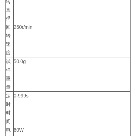
转
直
径
回
260r/min
转
速
度
试
50.0g
样
重
量
定
0-999s
时
时
间
电
60W