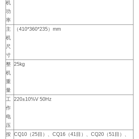
机
功
率
主
（410*360*235）mm
机
尺
寸
整
25kg
机
重
量
工
220±10%V 50Hz
作
电
压
按
CQ10（25目）、CQ16（41目）、CQ20（51目）、