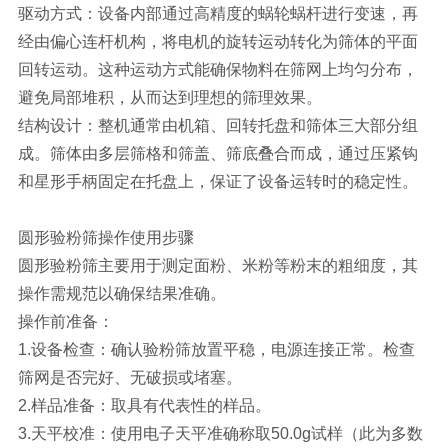
驱动方式：设备内部通过高精度的蜗轮蜗杆进行变速，再
经由偏心连杆机构，将电机的旋转运动转化为筛体的平面
回转运动。这种运动方式能确保物料在筛网上均匀分布，
避免局部堆积，从而达到理想的筛理效果。
结构设计：整机通常由机箱、回转托盘和筛体三大部分组
成。筛体由多层筛格和筛盖、筛底叠合而成，通过压紧钩
和星形手柄固定在托盘上，保证了设备运转时的稳定性。
圆形验粉筛操作使用步骤
圆形验粉筛主要用于测定面粉、米粉等粉末的粗细度，其
操作需规范以确保结果准确。
操作前准备：
1.设备检查：确认验粉筛放置平稳，电源连接正常。检查
筛网是否完好、无破损或堵塞。
2.样品准备：取具有代表性的样品。
3.天平校准：使用电子天平准确称取50.0g试样（此为多数