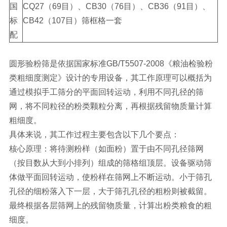
国
CQ27（69目）、CB30（76目）、CB36（91目）、
标
CB42（107目）筛框格一套
配
圆形验粉筛是依据国家标准GB/T5507-2008《粮油检验粉
类粗细度测定》设计的专用设备，其工作原理可以概括为
通过模拟手工筛分的平面回转运动，利用不同孔径的筛
网，将不同粒径的粉类颗粒分离，再根据残留物质量计算
粗细度。
具体来说，其工作过程主要包含以下几个要点：
核心原理：将待测粉样（如面粉）置于由不同孔径筛网
（按目数从大到小排列）组成的筛格组顶层。设备驱动筛
体做平面回转运动，使粉样在筛网上不断运动。小于筛孔
孔径的细粉落入下一层，大于筛孔孔径的粗粉则被截留。
最终根据各层筛网上的残留物质量，计算出粉类粮食的粗
细度。