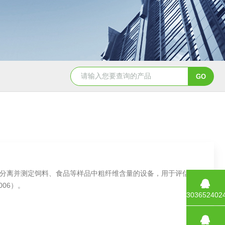
面筋测定仪
双头面筋测定仪
降落数值测定仪/降落值
​快速分离并测定饲料、食品等样品中粗纤维含量的设备，用于评估营养
006）。
303652402