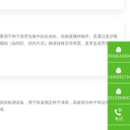
要用于种子发芽实验中的自动化、高精度播种操作。其通过真空吸
规则（如间距、排列方式）精准转移至培养皿、发芽盒或育苗盘等
育种等领域。
303652402
143433172
201295961
质的检测设备，用于快速测定种子净度，高效筛分种子样品中的杂
准。​
电话